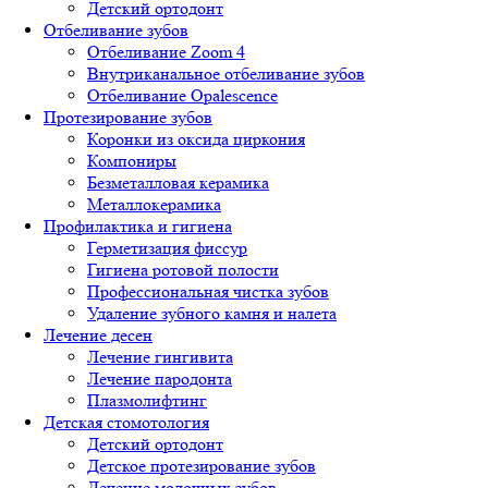
Детский ортодонт
Отбеливание зубов
Отбеливание Zoom 4
Внутриканальное отбеливание зубов
Отбеливание Opalescence
Протезирование зубов
Коронки из оксида циркония
Компониры
Безметалловая керамика
Металлокерамика
Профилактика и гигиена
Герметизация фиссур
Гигиена ротовой полости
Профессиональная чистка зубов
Удаление зубного камня и налета
Лечение десен
Лечение гингивита
Лечение пародонта
Плазмолифтинг
Детская стомотология
Детский ортодонт
Детское протезирование зубов
Лечение молочных зубов