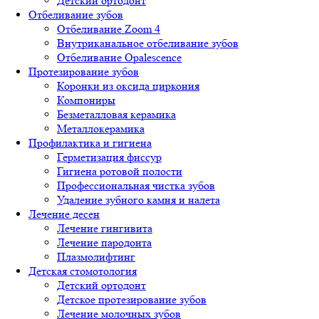
Детский ортодонт
Отбеливание зубов
Отбеливание Zoom 4
Внутриканальное отбеливание зубов
Отбеливание Opalescence
Протезирование зубов
Коронки из оксида циркония
Компониры
Безметалловая керамика
Металлокерамика
Профилактика и гигиена
Герметизация фиссур
Гигиена ротовой полости
Профессиональная чистка зубов
Удаление зубного камня и налета
Лечение десен
Лечение гингивита
Лечение пародонта
Плазмолифтинг
Детская стомотология
Детский ортодонт
Детское протезирование зубов
Лечение молочных зубов