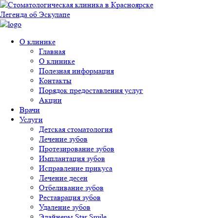
Перейти к основному содержанию
Легенда об Эскулапе
О клинике
Главная
О клинике
Полезная информация
Контакты
Порядок предоставления услуг
Акции
Врачи
Услуги
Детская стоматология
Лечение зубов
Протезирование зубов
Имплантация зубов
Исправление прикуса
Лечение десен
Отбеливание зубов
Реставрация зубов
Удаление зубов
Элайнеры Star Smile